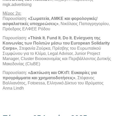
mgk.advertising
Μέρος 2ο:
Παρουσίαση:
«Σωματεία, ΑΜΚΕ και φορολογικές/
ασφαλιστικές υποχρεώσεις»
, Νικόλαος Παπαγρηγορίου,
Πρόεδρος ΕΛΦΕΕ Ρόδου
Παρουσίαση:
«Think It. Fund It. Do It. Ενίσχυση της
Κοινωνίας των Πολιτών μέσω του European Solidarity
Corps»
, Στεφανία Ζούρκα, Πρέσβης του Ευρωπαϊκού
Συμφώνου για το Κλίμα, Legal Advisor, Junior Project
Manager, Cluster Bιοοικονομίας και Περιβάλλοντος Δυτικής
Μακεδονίας (CluBE)
Παρουσίαση:
«Δικτύωση και ΟΚτΠ: Ευκαιρίες για
προγράμματα και χρηματοδοτήσεις»
, Στέφανος
Βαλλιανάτος, Fotoessa, Ελληνικό Δίκτυο του Ιδρύματος
Anna Lindh