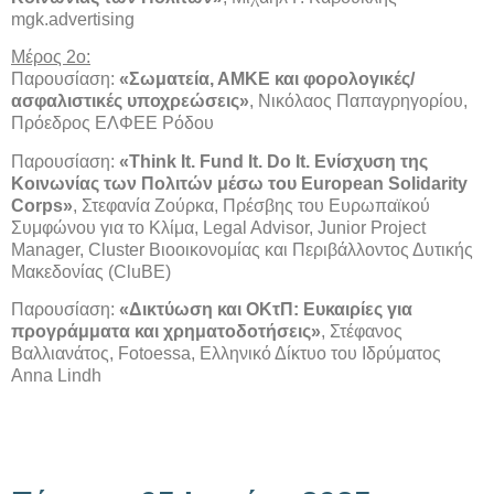
mgk.advertising
Μέρος 2ο:
Παρουσίαση:
«Σωματεία, ΑΜΚΕ και φορολογικές/
ασφαλιστικές υποχρεώσεις»
, Νικόλαος Παπαγρηγορίου,
Πρόεδρος ΕΛΦΕΕ Ρόδου
Παρουσίαση:
«Think It. Fund It. Do It. Ενίσχυση της
Κοινωνίας των Πολιτών μέσω του European Solidarity
Corps»
, Στεφανία Ζούρκα, Πρέσβης του Ευρωπαϊκού
Συμφώνου για το Κλίμα, Legal Advisor, Junior Project
Manager, Cluster Bιοοικονομίας και Περιβάλλοντος Δυτικής
Μακεδονίας (CluBE)
Παρουσίαση:
«Δικτύωση και ΟΚτΠ: Ευκαιρίες για
προγράμματα και χρηματοδοτήσεις»
, Στέφανος
Βαλλιανάτος, Fotoessa, Ελληνικό Δίκτυο του Ιδρύματος
Anna Lindh