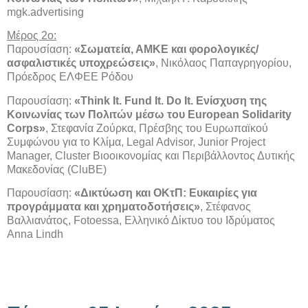
mgk.advertising
Μέρος 2ο:
Παρουσίαση:
«Σωματεία, ΑΜΚΕ και φορολογικές/
ασφαλιστικές υποχρεώσεις»
, Νικόλαος Παπαγρηγορίου,
Πρόεδρος ΕΛΦΕΕ Ρόδου
Παρουσίαση:
«Think It. Fund It. Do It. Ενίσχυση της
Κοινωνίας των Πολιτών μέσω του European Solidarity
Corps»
, Στεφανία Ζούρκα, Πρέσβης του Ευρωπαϊκού
Συμφώνου για το Κλίμα, Legal Advisor, Junior Project
Manager, Cluster Bιοοικονομίας και Περιβάλλοντος Δυτικής
Μακεδονίας (CluBE)
Παρουσίαση:
«Δικτύωση και ΟΚτΠ: Ευκαιρίες για
προγράμματα και χρηματοδοτήσεις»
, Στέφανος
Βαλλιανάτος, Fotoessa, Ελληνικό Δίκτυο του Ιδρύματος
Anna Lindh