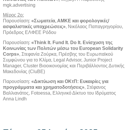
mgk.advertising
Μέρος 2ο:
Παρουσίαση:
«Σωματεία, ΑΜΚΕ και φορολογικές/
ασφαλιστικές υποχρεώσεις»
, Νικόλαος Παπαγρηγορίου,
Πρόεδρος ΕΛΦΕΕ Ρόδου
Παρουσίαση:
«Think It. Fund It. Do It. Ενίσχυση της
Κοινωνίας των Πολιτών μέσω του European Solidarity
Corps»
, Στεφανία Ζούρκα, Πρέσβης του Ευρωπαϊκού
Συμφώνου για το Κλίμα, Legal Advisor, Junior Project
Manager, Cluster Bιοοικονομίας και Περιβάλλοντος Δυτικής
Μακεδονίας (CluBE)
Παρουσίαση:
«Δικτύωση και ΟΚτΠ: Ευκαιρίες για
προγράμματα και χρηματοδοτήσεις»
, Στέφανος
Βαλλιανάτος, Fotoessa, Ελληνικό Δίκτυο του Ιδρύματος
Anna Lindh