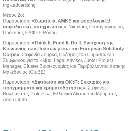
mgk.advertising
Μέρος 2ο:
Παρουσίαση:
«Σωματεία, ΑΜΚΕ και φορολογικές/
ασφαλιστικές υποχρεώσεις»
, Νικόλαος Παπαγρηγορίου,
Πρόεδρος ΕΛΦΕΕ Ρόδου
Παρουσίαση:
«Think It. Fund It. Do It. Ενίσχυση της
Κοινωνίας των Πολιτών μέσω του European Solidarity
Corps»
, Στεφανία Ζούρκα, Πρέσβης του Ευρωπαϊκού
Συμφώνου για το Κλίμα, Legal Advisor, Junior Project
Manager, Cluster Bιοοικονομίας και Περιβάλλοντος Δυτικής
Μακεδονίας (CluBE)
Παρουσίαση:
«Δικτύωση και ΟΚτΠ: Ευκαιρίες για
προγράμματα και χρηματοδοτήσεις»
, Στέφανος
Βαλλιανάτος, Fotoessa, Ελληνικό Δίκτυο του Ιδρύματος
Anna Lindh