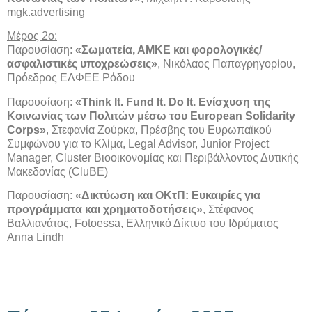
mgk.advertising
Μέρος 2ο:
Παρουσίαση:
«Σωματεία, ΑΜΚΕ και φορολογικές/
ασφαλιστικές υποχρεώσεις»
, Νικόλαος Παπαγρηγορίου,
Πρόεδρος ΕΛΦΕΕ Ρόδου
Παρουσίαση:
«Think It. Fund It. Do It. Ενίσχυση της
Κοινωνίας των Πολιτών μέσω του European Solidarity
Corps»
, Στεφανία Ζούρκα, Πρέσβης του Ευρωπαϊκού
Συμφώνου για το Κλίμα, Legal Advisor, Junior Project
Manager, Cluster Bιοοικονομίας και Περιβάλλοντος Δυτικής
Μακεδονίας (CluBE)
Παρουσίαση:
«Δικτύωση και ΟΚτΠ: Ευκαιρίες για
προγράμματα και χρηματοδοτήσεις»
, Στέφανος
Βαλλιανάτος, Fotoessa, Ελληνικό Δίκτυο του Ιδρύματος
Anna Lindh