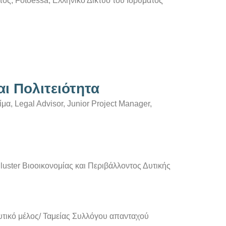
τος, Fotoessa, Ελληνικό Δίκτυο του Ιδρύματος
ι Πολιτειότητα
α, Legal Advisor, Junior Project Manager,
luster Bιοοικονομίας και Περιβάλλοντος Δυτικής
τικό μέλος/ Ταμείας Συλλόγου απανταχού