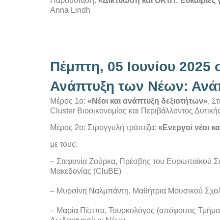
Παρουσίαση:
«Δικτύωση και ΟΚτΠ: Ευκαιρίες
Anna Lindh
Πέμπτη, 05 Ιουνίου 2025 
Ανάπτυξη των Νέων: Ανάπτ
Μέρος 1ο:
«Νέοι και ανάπτυξη δεξιοτήτων»
, Σ
Cluster Bιοοικονομίας και Περιβάλλοντος Δυτικ
Μέρος 2ο: Στρογγυλή τράπεζα:
«Ενεργοί νέοι κα
με τους:
– Στεφανία Ζούρκα, Πρέσβης του Ευρωπαϊκού Συμφ
Μακεδονίας (CluBE)
– Μυρσίνη Ναλμπάντη, Μαθήτρια Μουσικού Σχο
– Μαρία Πέππα, Τουρκολόγος (απόφοιτος Τμήμα