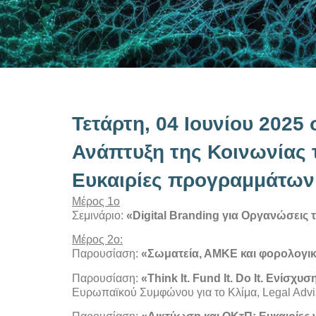
Τετάρτη, 04 Ιουνίου 2025 
Ανάπτυξη της Κοινωνίας τ
Ευκαιρίες προγραμμάτων
Μέρος 1ο
Σεμινάριο:
«Digital Branding για Οργανώσεις
Μέρος 2ο:
Παρουσίαση:
«Σωματεία, ΑΜΚΕ και φορολογικ
Παρουσίαση:
«Think It. Fund It. Do It. Ενίσ
Ευρωπαϊκού Συμφώνου για το Κλίμα, Legal Adviso