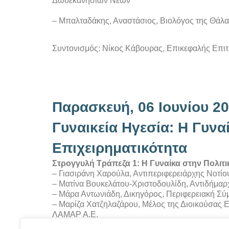
Δωδεκανησίων Νέων
– Μπαλταδάκης, Αναστάσιος, Βιολόγος της Θάλα
Συντονισμός: Νίκος Κάβουρας, Επικεφαλής Επι
Παρασκευή, 06 Ιουνίου 20
Γυναικεία Ηγεσία: Η Γυνα
Επιχειρηματικότητα
Στρογγυλή Τράπεζα 1: Η Γυναίκα στην Πολιτι
– Γιασιράνη Χαρούλα, Αντιπεριφερειάρχης Νοτίο
– Ματίνα Βουκελάτου-Χριστοδουλίδη, Αντιδήμα
– Μάρα Αντωνιάδη, Δικηγόρος, Περιφερειακή Σύ
– Μαρίζα Χατζηλαζάρου, Μέλος της Διοικούσας
ΛΑΜΑΡ Α.Ε.