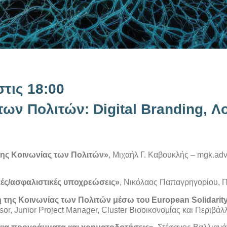
στις 18:00
ων Πολιτών: Digital Branding, Λ
 της Κοινωνίας των Πολιτών»
, Μιχαήλ Γ. Καβουκλής – mgk.adv
ές/ασφαλιστικές υποχρεώσεις»
, Νικόλαος Παπαγρηγορίου,
χυση της Κοινωνίας των Πολιτών μέσω του European Solidarit
r, Junior Project Manager, Cluster Bιοοικονομίας και Περιβά