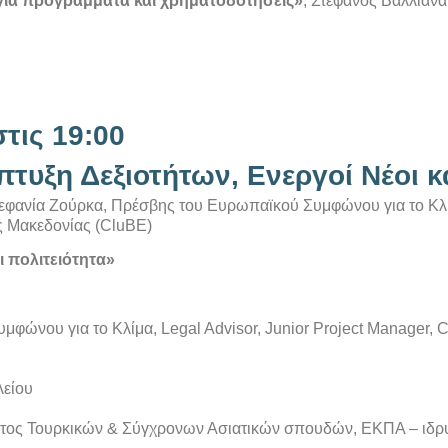
 για προγράμματα και χρηματοδοτήσεις»
, Στέφανος Βαλλιανά
στις 19:00
υξη Δεξιοτήτων, Ενεργοί Νέοι κα
τεφανία Ζούρκα, Πρέσβης του Ευρωπαϊκού Συμφώνου για το Κλίμ
ής Μακεδονίας (CluBE)
ι πολιτειότητα»
ώνου για το Κλίμα, Legal Advisor, Junior Project Manager, C
λείου
τος Τουρκικών & Σύγχρονων Ασιατικών σπουδών, ΕΚΠΑ – ιδρυ